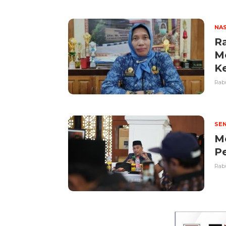
NA
R
M
K
Rabu
SEN
Me
Pe
Rabu