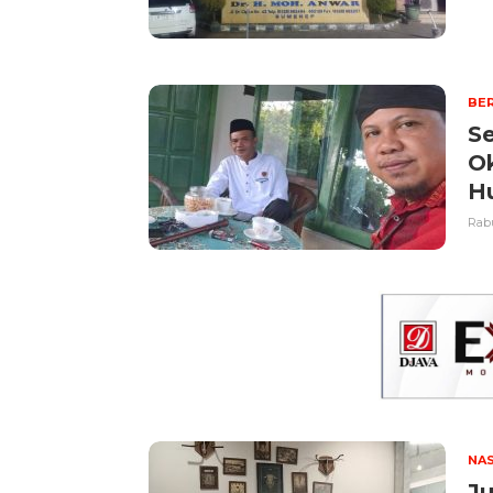
BER
Se
O
H
Rabu
NA
Ju