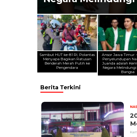
Sambut HUT ke-81 RI, Polantas
Ansor Jawa Timur:
Menyapa Bagikan Ratusan
Penyelundupan Nar
Benderah Merah Putih ke
Juanda adalah Ke
Pengendara
Negara Melindungi
Bangsa
Berita Terkini
NA
2
M
Kami