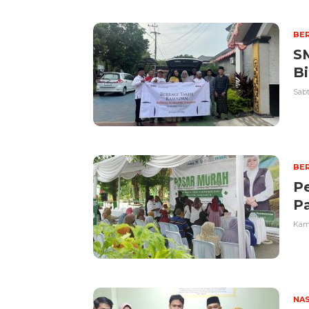
BER
S
Bi
Sabt
BER
P
P
Kami
NA