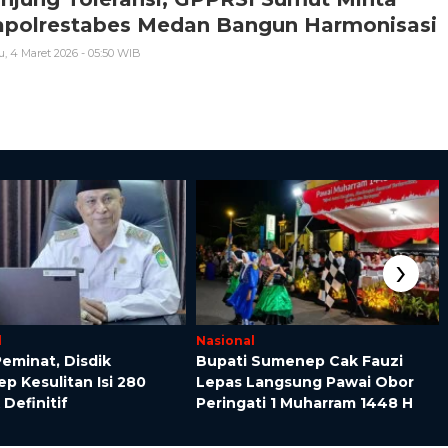
apolrestabes Medan Bangun Harmonisasi
, 4 Maret 2026 - 05:50 WIB
›
l
Nasional
eminat, Disdik
Bupati Sumenep Cak Fauzi
 Kesulitan Isi 280
Lepas Langsung Pawai Obor
Definitif
Peringati 1 Muharram 1448 H