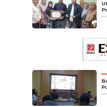
UI
Pr
Kami
NA
B
P
Kami