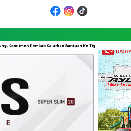
en Pemkab Salurkan Bantuan Ke Tiga Desa
Unifying the Wo