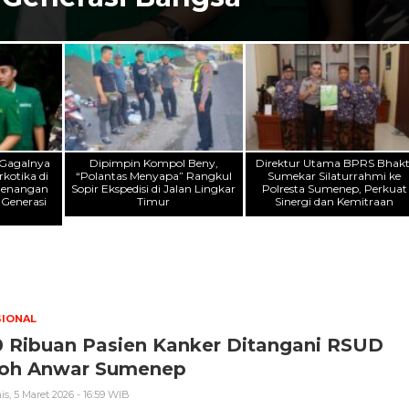
 Gagalnya
Dipimpin Kompol Beny,
Direktur Utama BPRS Bhakt
kotika di
“Polantas Menyapa” Rangkul
Sumekar Silaturrahmi ke
menangan
Sopir Ekspedisi di Jalan Lingkar
Polresta Sumenep, Perkuat
 Generasi
Timur
Sinergi dan Kemitraan
SIONAL
0 Ribuan Pasien Kanker Ditangani RSUD
oh Anwar Sumenep
s, 5 Maret 2026 - 16:59 WIB