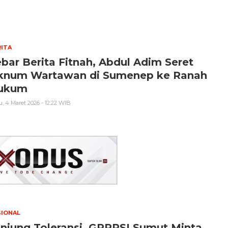
ITA
bar Berita Fitnah, Abdul Adim Seret
knum Wartawan di Sumenep ke Ranah
ukum
, 4 Maret 2026 - 12:22 WIB
SIONAL
njung Toleransi, GPPRSI Sumut Minta