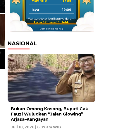
Maghrib
17:58
Isya
19:09
Waktu sholat berikutnya dalam:
1 jam 57 menit 2 detik
Sumber: Kemenag
NASIONAL
i
Bukan Omong Kosong, Bupati Cak
Fauzi Wujudkan “Jalan Glowing”
Arjasa–Kangayan
Juli 10, 2026 | 6:07 am WIB