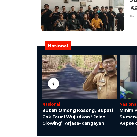
K
Rabu
Nasional
‹
Nasional
Nasiona
 Stok BBM di
Bukan Omong Kosong, Bupati
Minim P
 Aman,
Cak Fauzi Wujudkan “Jalan
Sumenep
himbau Tak
Glowing” Arjasa–Kangayan
Kepsek 
 Buying