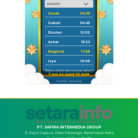
Imsak
04:35
Subuh
04:45
Dzuhur
12:02
Ashar
15:23
Maghrib
17:58
Isya
19:09
Waktu sholat berikutnya dalam:
3 jam 44 menit 35 detik
Sumber: Kemenag
PT. SAFIRA INTERMEDIA GROUP
Jl. Raya Gapura, Desa Parsanga, Kecamatan Kota