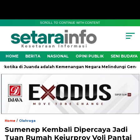
SCROLL TO CONTINUE WITH CONTENT
HOME
BERITA
NASIONAL
OPINI PUBLIK
SENI BUDAYA
ika di Juanda adalah Kemenangan Negara Melindungi Generasi B
/
Home
Olahraga
Sumenep Kembali Dipercaya Jadi
Tuan Rumah Kejurprov Voli Pantai