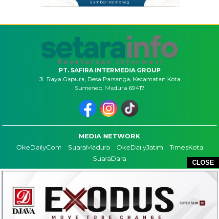
Sumber: Kemenag
PT. SAFIRA INTERMEDIA GROUP
Jl. Raya Gapura, Desa Parsanga, Kecamatan Kota
Sumenep, Madura 69417
MEDIA NETWORK
OkeDailyCom
SuaraMadura
OkeDailyJatim
TimesKota
SuaraDara
CLOSE
TENTANG KAMI
KONTAK
REDAKSI
COPYRIGHT ©2026 SETARAINFO - ALL RIGHTS RESERVED