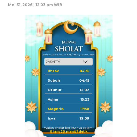
Mei 31, 2026 | 12:03 pm WIB
Sabtu, 23 Safar 1448 H / 08 Agustus 2026
Imsak
04:35
Subuh
04:45
Dzuhur
12:02
Ashar
15:23
Maghrib
17:58
Isya
19:09
Waktu sholat berikutnya dalam:
0 jam 20 menit 1 detik