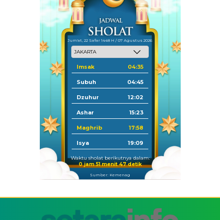
Jum'at, 22 Safar 1448 H / 07 Agustus 2026
Imsak
04:35
Subuh
04:45
Dzuhur
12:02
Ashar
15:23
Maghrib
17:58
Isya
19:09
Waktu sholat berikutnya dalam:
0 jam 51 menit 46 detik
Sumber: Kemenag