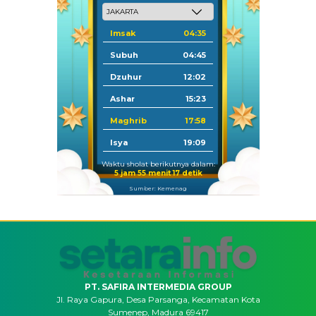
Imsak
04:35
Subuh
04:45
Dzuhur
12:02
Ashar
15:23
Maghrib
17:58
Isya
19:09
Waktu sholat berikutnya dalam:
5 jam 55 menit 17 detik
Sumber: Kemenag
PT. SAFIRA INTERMEDIA GROUP
Jl. Raya Gapura, Desa Parsanga, Kecamatan Kota
Sumenep, Madura 69417