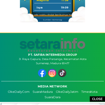
Maghrib
17:58
Isya
19:09
Tidak ada waktu sholat berikutnya hari ini.
Sumber: Kemenag
PT. SAFIRA INTERMEDIA GROUP
Jl. Raya Gapura, Desa Parsanga, Kecamatan Kota
Sumenep, Madura 69417
MEDIA NETWORK
OkeDailyCom
SuaraMadura
OkeDailyJatim
TimesKota
SuaraDara
CLOSE