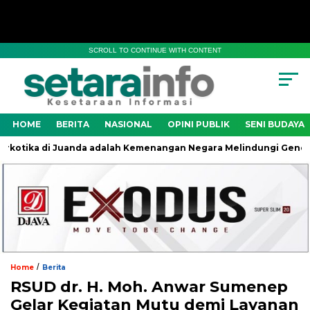
SCROLL TO CONTINUE WITH CONTENT
HOME
BERITA
NASIONAL
OPINI PUBLIK
SENI BUDAYA
ika di Juanda adalah Kemenangan Negara Melindungi Generasi B
/
Home
Berita
RSUD dr. H. Moh. Anwar Sumenep
Gelar Kegiatan Mutu demi Layanan