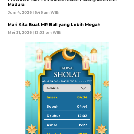
Madura
Juni 4, 2026 | 5:46 am WIB
Mari Kita Buat MR Ball yang Lebih Megah
Mei 31, 2026 | 12:03 pm WIB
Ahad, 24 Safar 1448 H / 09 Agustus 2026
Imsak
04:34
Subuh
04:44
Dzuhur
12:02
Ashar
15:23