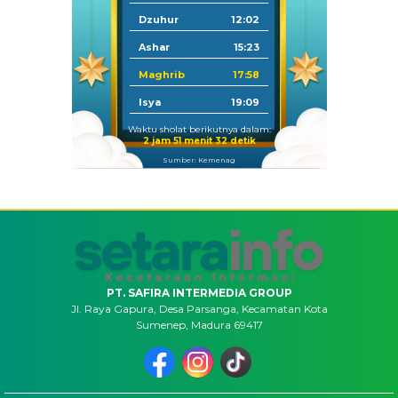
Dzuhur
12:02
Ashar
15:23
Maghrib
17:58
Isya
19:09
Waktu sholat berikutnya dalam:
2 jam 51 menit 31 detik
Sumber: Kemenag
PT. SAFIRA INTERMEDIA GROUP
Jl. Raya Gapura, Desa Parsanga, Kecamatan Kota
Sumenep, Madura 69417