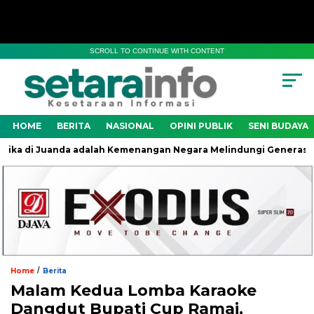
SCROLL TO CONTINUE WITH CONTENT
HOME
BERITA
NASIONAL
OPINI PUBLIK
SENI BUDAYA
 di Juanda adalah Kemenangan Negara Melindungi Generasi Bang
/
Home
Berita
Malam Kedua Lomba Karaoke
Dangdut Bupati Cup Ramai,