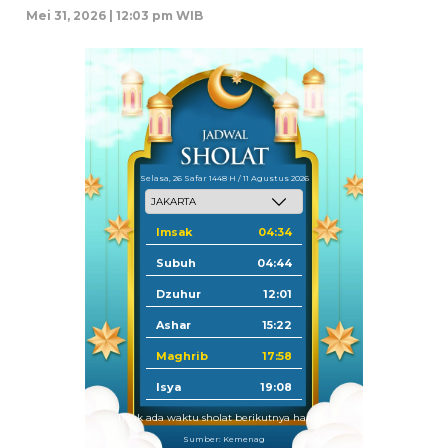
Mei 31, 2026 | 12:03 pm WIB
Selasa, 26 Safar 1448 H / 11 Agustus 2026
Imsak
04:34
Subuh
04:44
Dzuhur
12:01
Ashar
15:22
Maghrib
17:58
Isya
19:08
Tidak ada waktu sholat berikutnya hari ini.
Sumber: Kemenag