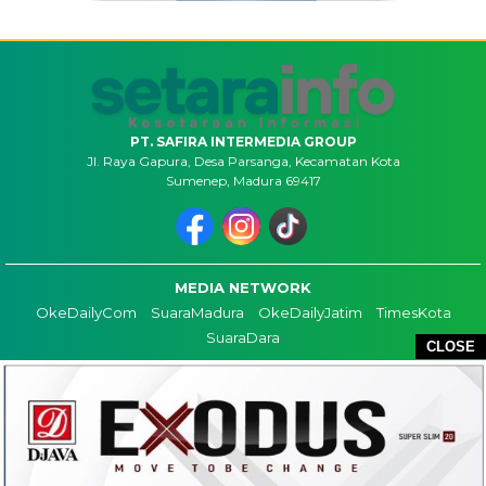
PT. SAFIRA INTERMEDIA GROUP
Jl. Raya Gapura, Desa Parsanga, Kecamatan Kota
Sumenep, Madura 69417
MEDIA NETWORK
OkeDailyCom
SuaraMadura
OkeDailyJatim
TimesKota
SuaraDara
CLOSE
TENTANG KAMI
KONTAK
REDAKSI
COPYRIGHT ©2026 SETARAINFO - ALL RIGHTS RESERVED