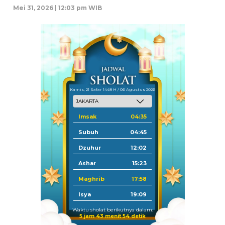
Mei 31, 2026 | 12:03 pm WIB
Kamis, 21 Safar 1448 H / 06 Agustus 2026
Imsak
04:35
Subuh
04:45
Dzuhur
12:02
Ashar
15:23
Maghrib
17:58
Isya
19:09
Waktu sholat berikutnya dalam:
5 jam 43 menit 54 detik