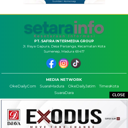
Sumber: Kemenag
PT. SAFIRA INTERMEDIA GROUP
Jl. Raya Gapura, Desa Parsanga, Kecamatan Kota
Sumenep, Madura 69417
MEDIA NETWORK
OkeDailyCom
SuaraMadura
OkeDailyJatim
TimesKota
SuaraDara
CLOSE
TENTANG KAMI
KONTAK
REDAKSI
COPYRIGHT ©2026 SETARAINFO - ALL RIGHTS RESERVED