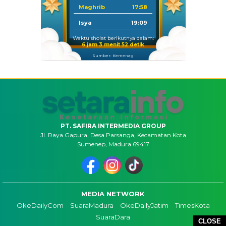
Maghrib
17:58
Isya
19:09
Waktu sholat berikutnya dalam:
6 jam 3 menit 51 detik
Sumber: Kemenag
PT. SAFIRA INTERMEDIA GROUP
Jl. Raya Gapura, Desa Parsanga, Kecamatan Kota
Sumenep, Madura 69417
MEDIA NETWORK
OkeDailyCom
SuaraMadura
OkeDailyJatim
TimesKota
SuaraDara
CLOSE