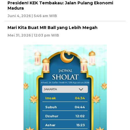
Presiden! KEK Tembakau: Jalan Pulang Ekonomi
Madura
Juni 4, 2026 | 5:46 am WIB
Mari Kita Buat MR Ball yang Lebih Megah
Mei 31, 2026 | 12:03 pm WIB
Ahad, 24 Safar 1448 H / 09 Agustus 2026
Imsak
04:34
Subuh
04:44
Dzuhur
12:02
Ashar
15:23