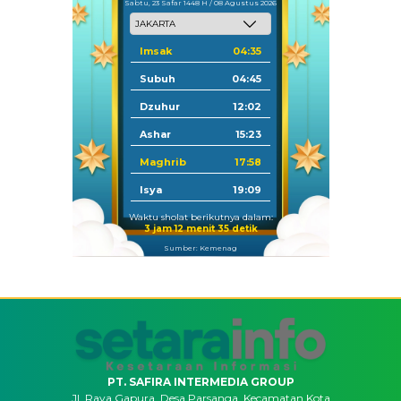
Sabtu, 23 Safar 1448 H / 08 Agustus 2026
Imsak
04:35
Subuh
04:45
Dzuhur
12:02
Ashar
15:23
Maghrib
17:58
Isya
19:09
Waktu sholat berikutnya dalam:
3 jam 12 menit 34 detik
Sumber: Kemenag
PT. SAFIRA INTERMEDIA GROUP
Jl. Raya Gapura, Desa Parsanga, Kecamatan Kota