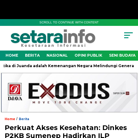
SCROLL TO CONTINUE WITH CONTENT
HOME
BERITA
NASIONAL
OPINI PUBLIK
SENI BUDAYA
 di Juanda adalah Kemenangan Negara Melindungi Generasi Bang
/
Home
Berita
Perkuat Akses Kesehatan: Dinkes
P2KB Sumenep Hadirkan ILP