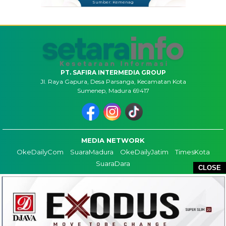
Sumber: Kemenag
PT. SAFIRA INTERMEDIA GROUP
Jl. Raya Gapura, Desa Parsanga, Kecamatan Kota
Sumenep, Madura 69417
MEDIA NETWORK
OkeDailyCom
SuaraMadura
OkeDailyJatim
TimesKota
SuaraDara
CLOSE
TENTANG KAMI
KONTAK
REDAKSI
COPYRIGHT ©2026 SETARAINFO - ALL RIGHTS RESERVED