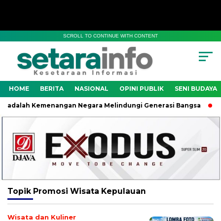
SCROLL TO CONTINUE WITH CONTENT
HOME
BERITA
NASIONAL
OPINI PUBLIK
SENI BUDAYA
 adalah Kemenangan Negara Melindungi Generasi Bangsa
Wab
Topik
Promosi Wisata Kepulauan
Wisata dan Kuliner