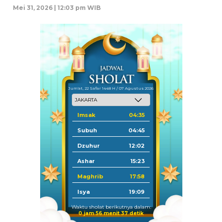
Mei 31, 2026 | 12:03 pm WIB
Jum'at, 22 Safar 1448 H / 07 Agustus 2026
Imsak
04:35
Subuh
04:45
Dzuhur
12:02
Ashar
15:23
Maghrib
17:58
Isya
19:09
Waktu sholat berikutnya dalam:
0 jam 56 menit 37 detik