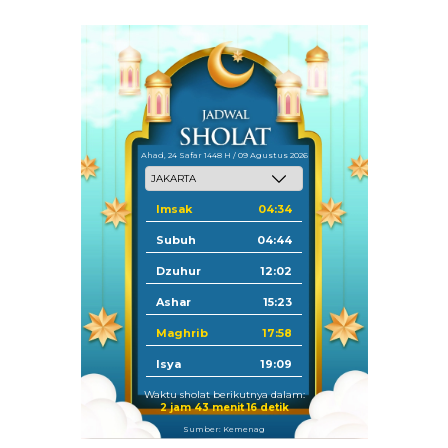
Ahad, 24 Safar 1448 H / 09 Agustus 2026
Imsak
04:34
Subuh
04:44
Dzuhur
12:02
Ashar
15:23
Maghrib
17:58
Isya
19:09
Waktu sholat berikutnya dalam:
2 jam 43 menit 15 detik
Sumber: Kemenag