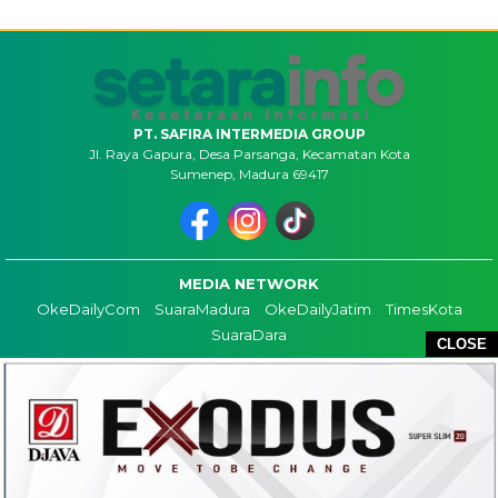
PT. SAFIRA INTERMEDIA GROUP
Jl. Raya Gapura, Desa Parsanga, Kecamatan Kota
Sumenep, Madura 69417
MEDIA NETWORK
OkeDailyCom
SuaraMadura
OkeDailyJatim
TimesKota
SuaraDara
CLOSE
TENTANG KAMI
KONTAK
REDAKSI
COPYRIGHT ©2026 SETARAINFO - ALL RIGHTS RESERVED