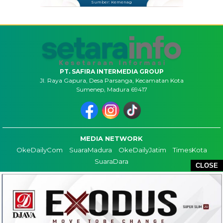
Sumber: Kemenag
PT. SAFIRA INTERMEDIA GROUP
Jl. Raya Gapura, Desa Parsanga, Kecamatan Kota
Sumenep, Madura 69417
MEDIA NETWORK
OkeDailyCom
SuaraMadura
OkeDailyJatim
TimesKota
SuaraDara
CLOSE
TENTANG KAMI
KONTAK
REDAKSI
COPYRIGHT ©2026 SETARAINFO - ALL RIGHTS RESERVED