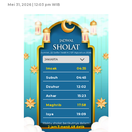
Mei 31, 2026 | 12:03 pm WIB
Jum'at, 22 Safar 1448 H / 07 Agustus 2026
Imsak
04:35
Subuh
04:45
Dzuhur
12:02
Ashar
15:23
Maghrib
17:58
Isya
19:09
Waktu sholat berikutnya dalam:
2 jam 11 menit 48 detik