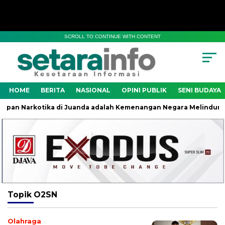
SCROLL TO CONTINUE WITH CONTENT
HOME
BERITA
NASIONAL
OPINI PUBLIK
SENI BUDAYA
an Narkotika di Juanda adalah Kemenangan Negara Melindungi G
Topik
O2SN
Olahraga