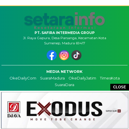
PT. SAFIRA INTERMEDIA GROUP
Jl. Raya Gapura, Desa Parsanga, Kecamatan Kota
Sumenep, Madura 69417
MEDIA NETWORK
OkeDailyCom
SuaraMadura
OkeDailyJatim
TimesKota
SuaraDara
CLOSE
TENTANG KAMI
KONTAK
REDAKSI
COPYRIGHT ©2026 SETARAINFO - ALL RIGHTS RESERVED