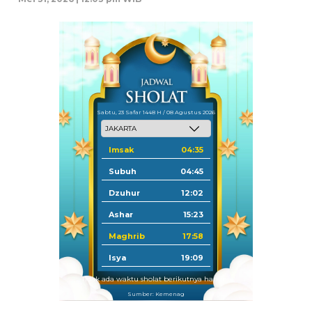
Sabtu, 23 Safar 1448 H / 08 Agustus 2026
Imsak
04:35
Subuh
04:45
Dzuhur
12:02
Ashar
15:23
Maghrib
17:58
Isya
19:09
Tidak ada waktu sholat berikutnya hari ini.
Sumber: Kemenag