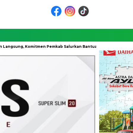
sung, Komitmen Pemkab Salurkan Bantuan Ke Tiga Desa
Un