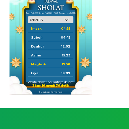
Jum'at, 22 Safar 1448 H / 07 Agustus 2026
Imsak
04:35
Subuh
04:45
Dzuhur
12:02
Ashar
15:23
Maghrib
17:58
Isya
19:09
Waktu sholat berikutnya dalam:
3 jam 16 menit 36 detik
Sumber: Kemenag