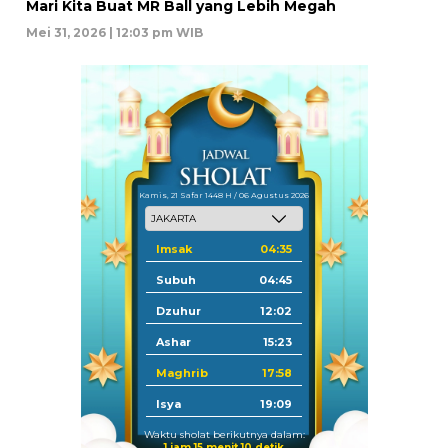
Mari Kita Buat MR Ball yang Lebih Megah
Mei 31, 2026 | 12:03 pm WIB
Kamis, 21 Safar 1448 H / 06 Agustus 2026
Imsak
04:35
Subuh
04:45
Dzuhur
12:02
Ashar
15:23
Maghrib
17:58
Isya
19:09
Waktu sholat berikutnya dalam:
1 jam 15 menit 10 detik