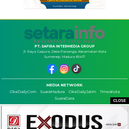
Sumber: Kemenag
PT. SAFIRA INTERMEDIA GROUP
Jl. Raya Gapura, Desa Parsanga, Kecamatan Kota
Sumenep, Madura 69417
MEDIA NETWORK
OkeDailyCom
SuaraMadura
OkeDailyJatim
TimesKota
SuaraDara
CLOSE
TENTANG KAMI
KONTAK
REDAKSI
COPYRIGHT ©2026 SETARAINFO - ALL RIGHTS RESERVED