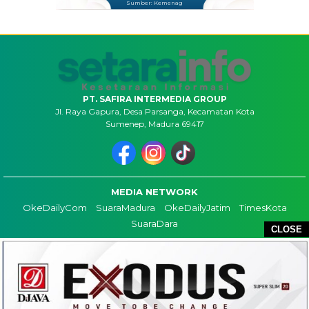
Sumber: Kemenag
PT. SAFIRA INTERMEDIA GROUP
Jl. Raya Gapura, Desa Parsanga, Kecamatan Kota
Sumenep, Madura 69417
MEDIA NETWORK
OkeDailyCom
SuaraMadura
OkeDailyJatim
TimesKota
SuaraDara
CLOSE
TENTANG KAMI
KONTAK
REDAKSI
COPYRIGHT ©2026 SETARAINFO - ALL RIGHTS RESERVED