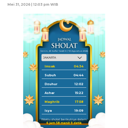
Mei 31, 2026 | 12:03 pm WIB
Senin, 25 Safar 1448 H / 10 Agustus 2026
Imsak
04:34
Subuh
04:44
Dzuhur
12:02
Ashar
15:22
Maghrib
17:58
Isya
19:09
Waktu sholat berikutnya dalam:
6 jam 58 menit 8 detik