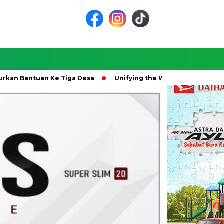
Bantuan Ke Tiga Desa
Unifying the World Through Soccer: 