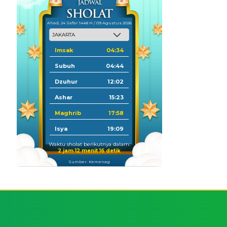
Ahad, 24 Safar 1448 H / 09 Agustus 2026
Imsak
04:34
Subuh
04:44
Dzuhur
12:02
Ashar
15:23
Maghrib
17:58
Isya
19:09
Waktu sholat berikutnya dalam:
2 jam 12 menit 16 detik
Sumber: Kemenag