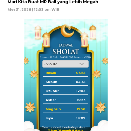
Mari Kita Buat MR Ball yang Lebih Megah
Mei 31, 2026 | 12:03 pm WIB
Jum'at, 22 Safar 1448 H / 07 Agustus 2026
Imsak
04:35
Subuh
04:45
Dzuhur
12:02
Ashar
15:23
Maghrib
17:58
Isya
19:09
Waktu sholat berikutnya dalam:
3 jam 21 menit 8 detik