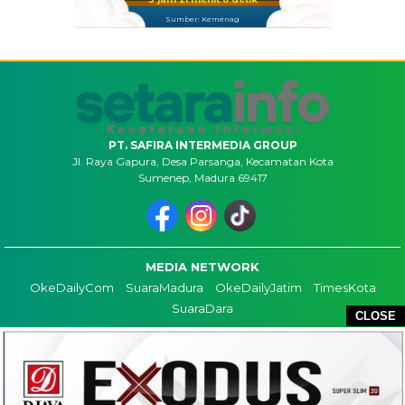
Sumber: Kemenag
PT. SAFIRA INTERMEDIA GROUP
Jl. Raya Gapura, Desa Parsanga, Kecamatan Kota
Sumenep, Madura 69417
MEDIA NETWORK
OkeDailyCom
SuaraMadura
OkeDailyJatim
TimesKota
SuaraDara
CLOSE
TENTANG KAMI
KONTAK
REDAKSI
COPYRIGHT ©2026 SETARAINFO - ALL RIGHTS RESERVED