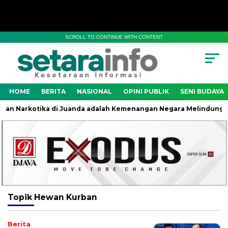
SCROLL TO CONTINUE WITH CONTENT
HOME
BERITA
NASIONAL
OPINI PUBLIK
SENI BUDAYA
n Narkotika di Juanda adalah Kemenangan Negara Melindungi Ge
Topik
Hewan Kurban
Berita