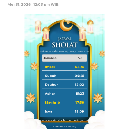
Mei 31, 2026 | 12:03 pm WIB
Sabtu, 23 Safar 1448 H / 08 Agustus 2026
Imsak
04:35
Subuh
04:45
Dzuhur
12:02
Ashar
15:23
Maghrib
17:58
Isya
19:09
Tidak ada waktu sholat berikutnya hari ini.
Sumber: Kemenag