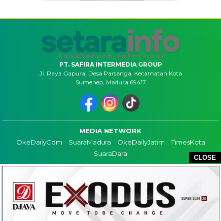
PT. SAFIRA INTERMEDIA GROUP
Jl. Raya Gapura, Desa Parsanga, Kecamatan Kota
Sumenep, Madura 69417
MEDIA NETWORK
OkeDailyCom
SuaraMadura
OkeDailyJatim
TimesKota
SuaraDara
CLOSE
TENTANG KAMI
KONTAK
REDAKSI
COPYRIGHT ©2026 SETARAINFO - ALL RIGHTS RESERVED