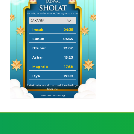
Kamis, 21 Safar 1448 H / 06 Agustus 2026
Imsak
04:35
Subuh
04:45
Dzuhur
12:02
Ashar
15:23
Maghrib
17:58
Isya
19:09
Tidak ada waktu sholat berikutnya
hari ini.
Sumber: Kemenag